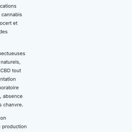
ications
e cannabis
ocert et
 des
spectueuses
 naturels,
n CBD tout
ntation
boratoire
%, absence
ts chanvre.
ion
e production