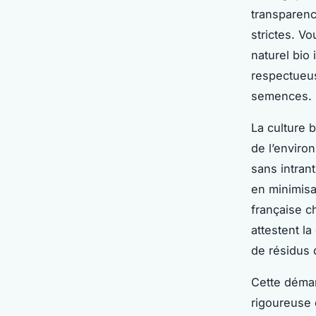
transparenc
strictes. V
naturel bio
respectueus
semences.
La culture 
de l’enviro
sans intran
en minimisa
française c
attestent l
de résidus 
Cette démar
rigoureuse 