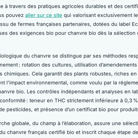
e à travers des pratiques agricoles durables et des certif
ous pouvez
aller sur ce site
qui valorisant exclusivement l
 issu de fermes françaises partenaires, dotées du label Ec
es des exigences bio pour chanvre bio dès la sélection
biologique du chanvre se distingue par ses méthodes re
nnement : rotation des cultures, utilisation d’amendements
ts chimiques. Cela garantit des plants robustes, riches e
nt l'impact environnemental, comme voulu par la régleme
hanvre bio. Les contrôles indépendants et analyses en la
a conformité : teneur en THC strictement inférieure à 0,3 
de pesticides, et présence d’un certificat bio pour produi
che globale, du champ à l’élaboration, assure une sélect
du chanvre français certifié bio et inscrit chaque étape d