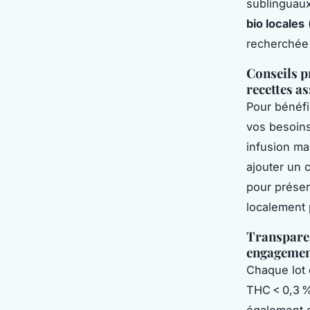
sublinguaux
bio locales
recherchée 
Conseils p
recettes a
Pour bénéfi
vos besoins
infusion mai
ajouter un 
pour préser
localement 
Transparenc
engagemen
Chaque lot
THC < 0,3 %
également d