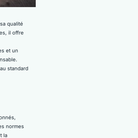
sa qualité
s, il offre
es et un
onsable.
eau standard
ionnés,
des normes
t la