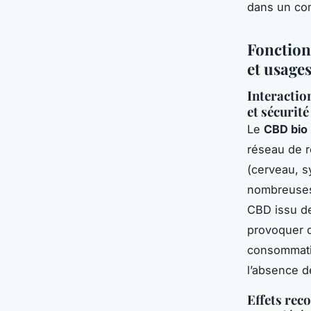
dans un co
Fonction
et usages
Interactio
et sécurité
Le
CBD bio
réseau de r
(cerveau, s
nombreuses 
CBD issu de
provoquer d
consommati
l’absence de
Effets rec