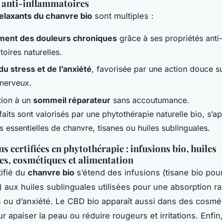
 anti-inflammatoires
relaxants du chanvre bio
sont multiples :
ment des douleurs chroniques
grâce à ses propriétés anti
oires naturelles.
du stress et de l’anxiété
, favorisée par une action douce su
nerveux.
tion à un
sommeil réparateur
sans accoutumance.
aits sont valorisés par une phytothérapie naturelle bio, s’a
s essentielles de chanvre, tisanes ou huiles sublinguales.
s certifiées en phytothérapie : infusions bio, huiles
es, cosmétiques et alimentation
tifié du
chanvre bio
s’étend des infusions (tisane bio pou
 aux huiles sublinguales utilisées pour une absorption r
 ou d’anxiété. Le CBD bio apparaît aussi dans des cosmé
r apaiser la peau ou réduire rougeurs et irritations. Enfin