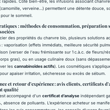
 rapides. Côté bien-être, les infusions associant chanvr
(camomille, verveine…) permettent une détente douce, s
pour le sommeil.
ratiques : méthodes de consommation, préparation s
ssociées
cier des propriétés du chanvre bio, plusieurs solutions a
 : vaporisation (effets immédiats, meilleure sécurité pulm
son (verser de l'eau frémissante sur 1 c.à.c. de fleurs/ré
corps gras), ou en usage culinaire doux (sans dépassem
ver les
cannabinoïdes actifs
). Les cosmétiques s’appliqu
pour apaiser irritation, sécheresse ou excès de sébum.
e et retour d’expérience : avis clients, certificats d’
t qualité
 est accompagné d'un
certificat d’analyse
indépendant ga
, absence de polluants. L’expérience acheteur se manife
ans les avis consommateurs, les conseils d’usage fourn