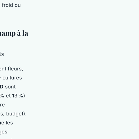
 froid ou
hamp à la
ts
nt fleurs,
e cultures
BD
sont
 % et 13 %)
re
s, budget).
ue les
ages