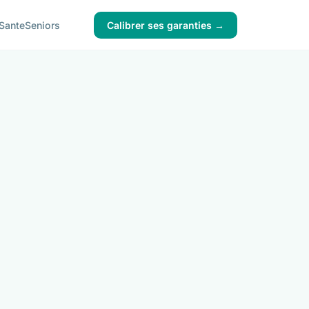
Sante
Seniors
Calibrer ses garanties →