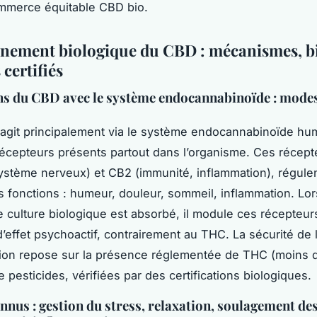
mmerce équitable CBD bio.
nement biologique du CBD : mécanismes, bi
 certifiés
ns du CBD avec le système endocannabinoïde : modes
agit principalement via le système endocannabinoïde hu
écepteurs présents partout dans l’organisme. Ces récept
ystème nerveux) et CB2 (immunité, inflammation), régule
fonctions : humeur, douleur, sommeil, inflammation. Lor
 culture biologique est absorbé, il module ces récepteur
’effet psychoactif, contrairement au THC. La sécurité de 
on repose sur la présence réglementée de THC (moins d
 pesticides, vérifiées par des certifications biologiques.
onnus : gestion du stress, relaxation, soulagement de