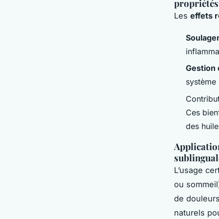
propriétés
Les
effets 
Soulage
inflammat
Gestion 
système 
Contribu
Ces bienf
des huile
Application
sublingual
L’usage cer
ou sommeil)
de douleurs
naturels pou