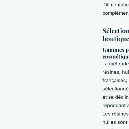
l’alimentati
compléments
Sélectio
boutique
Gammes pro
cosmétiqu
La méthode
résines, hu
françaises,
sélectionné
et se décli
répondant à
Les résines 
huiles sont 