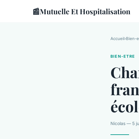
📰
Mutuelle Et Hospitalisation
Accueil
›
Bien-e
BIEN-ETRE
Chan
fran
éco
Nicolas — 5 ju