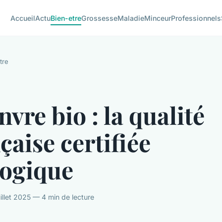
Accueil
Actu
Bien-etre
Grossesse
Maladie
Minceur
Professionnels
tre
vre bio : la qualité
çaise certifiée
logique
illet 2025 — 4 min de lecture