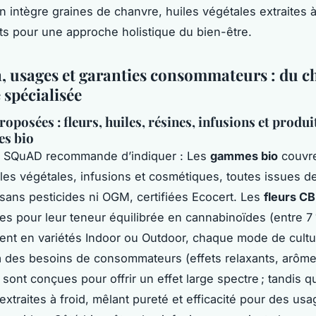
on intègre graines de chanvre, huiles végétales extraites à
 pour une approche holistique du bien-être.
n, usages et garanties consommateurs : du c
 spécialisée
posées : fleurs, huiles, résines, infusions et produi
es bio
 SQuAD recommande d’indiquer : Les
gammes bio
couvre
iles végétales, infusions et cosmétiques, toutes issues d
 sans pesticides ni OGM, certifiées Ecocert. Les
fleurs C
es pour leur teneur équilibrée en cannabinoïdes (entre 7
nent en variétés Indoor ou Outdoor, chaque mode de cultu
 des besoins de consommateurs (effets relaxants, arôme
sont conçues pour offrir un effet large spectre ; tandis q
extraites à froid, mêlant pureté et efficacité pour des us