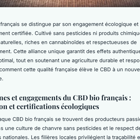
français se distingue par son engagement écologique et 
nt certifiée. Cultivé sans pesticides ni produits chimique
naturelles, riches en cannabinoïdes et respectueuses de
ment. Cette alliance unique garantit des effets authentiqu
ptimal, tout en soutenant une agriculture durable et resp
omment cette qualité française élève le CBD à un nouv
e.
ines et engagements du CBD bio français :
on et certifications écologiques
aque CBD bio français se trouvent des producteurs pass
ns une culture de chanvre sans pesticides et le respect 
nationales. Les filières locales privilégient la traçabilité e