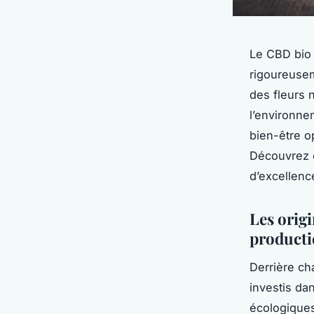
Le CBD bio 
rigoureuseme
des fleurs 
l’environne
bien-être o
Découvrez c
d’excellenc
Les orig
producti
Derrière ch
investis da
écologiques 