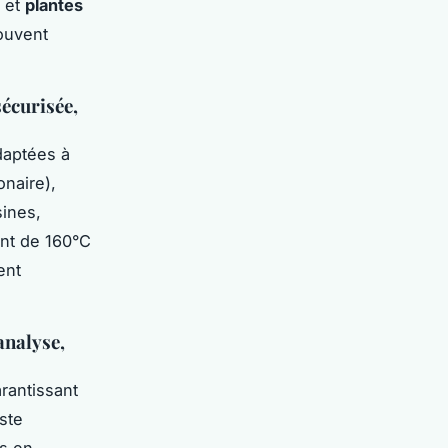
e et
plantes
ouvent
écurisée,
daptées à
onaire),
sines,
ent de 160°C
ent
analyse,
rantissant
ste
is en