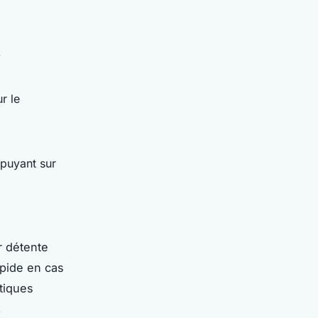
-
r le
ppuyant sur
r détente
apide en cas
tiques
,