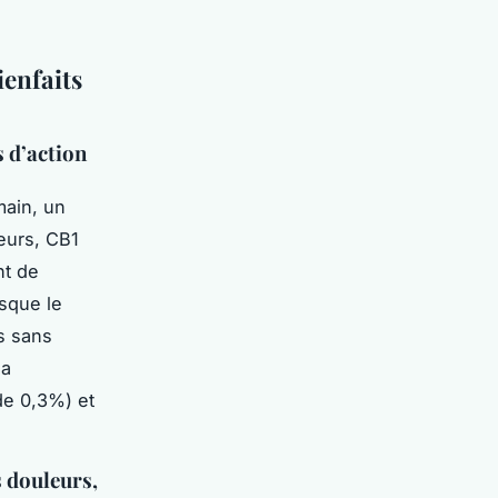
enfaits
 d’action
main, un
eurs, CB1
nt de
sque le
s sans
la
e 0,3%) et
s douleurs,