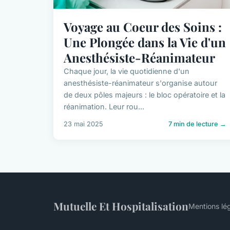
Voyage au Coeur des Soins :
Une Plongée dans la Vie d'un
Anesthésiste-Réanimateur
Chaque jour, la vie quotidienne d'un
anesthésiste-réanimateur s'organise autour
de deux pôles majeurs : le bloc opératoire et la
réanimation. Leur rou...
23 mai 2025
7 min de lecture →
Mutuelle Et Hospitalisation
Mentions lé