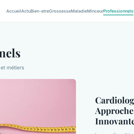
Accueil
Actu
Bien-etre
Grossesse
Maladie
Minceur
Professionnels
nels
 et métiers
Cardiolog
Approche 
Innovante